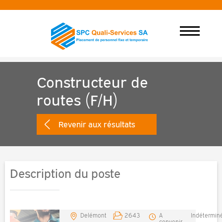
Constructeur de
routes (F/H)
Revenir aux résultats
Description du poste
Delémont
2643
A
Indétermin
convenir