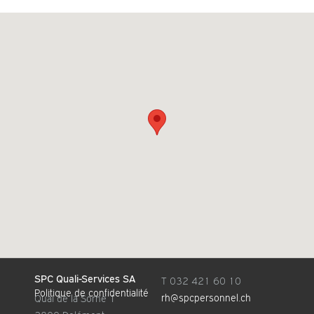
SPC Quali-Services SA
T 032 421 60 10
Politique de confidentialité
rh@spcpersonnel.ch
Quai de la Sorne 1