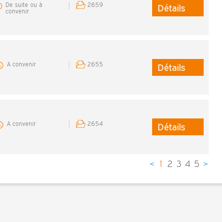
De suite ou à
2659
Détails
convenir
A convenir
2655
Détails
A convenir
2654
Détails
<
1
2
3
4
5
>