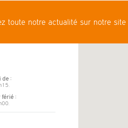
ez toute notre actualité sur notre sit
 de :
h15.
férié :
h00.