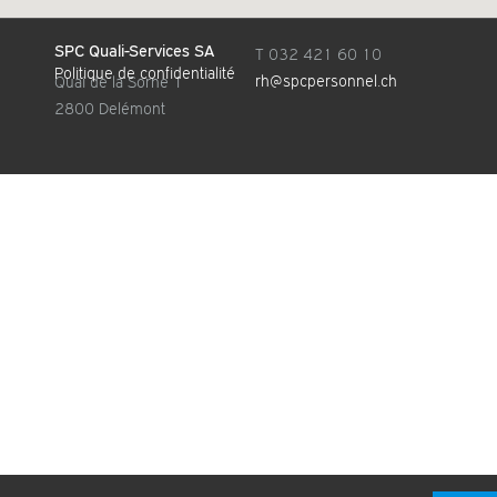
SPC Quali-Services SA
T 032 421 60 10
Politique de confidentialité
rh@spcpersonnel.ch
Quai de la Sorne 1
2800 Delémont