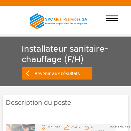
Installateur sanitaire-
chauffage (F/H)
Revenir aux résultats
Description du poste
Moutier
2645
A
Indéterminée
convenir