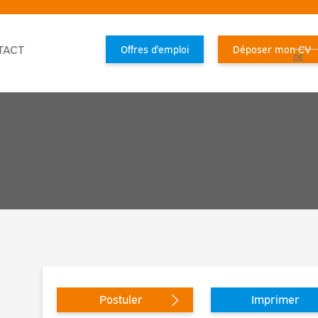
FR
TACT
Offres d'emploi
Déposer mon CV
DE
Postuler
Imprimer