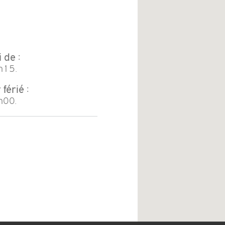
 de :
h15.
férié :
h00.