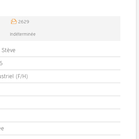
2629
Indéterminée
Stève
6
striel (F/H)
ée